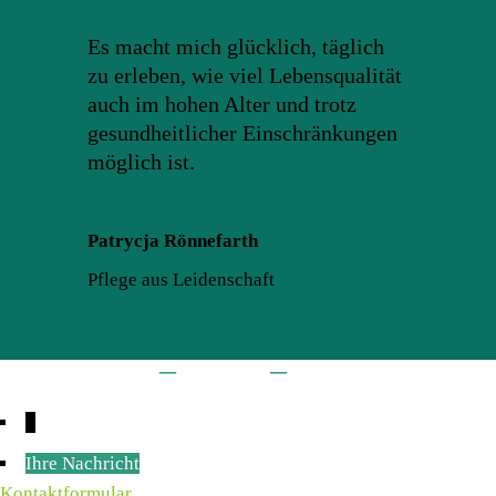
Es macht mich glücklich, täglich
zu erleben, wie viel Lebensqualität
auch im hohen Alter und trotz
gesundheitlicher Einschränkungen
möglich ist.
Patrycja Rönnefarth
Pflege aus Leidenschaft
–
–
FAQ
Impressum
Datenschutz
↓
Ihre Nachricht
Kontaktformular